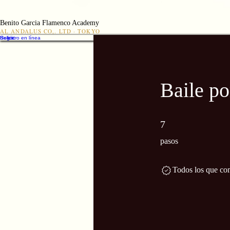
Benito Garcia Flamenco Academy
AL ANDALUS CO,. LTD · TOKYO
Solicic
Solicic
Registro en línea
Baile po
7 pasos
7
pasos
Todos los que com