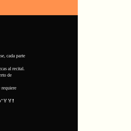
ase, cada parte
as al recital.
erto de
e requiere
o”🏅🏅❗️