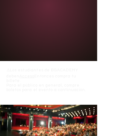
⚠️
Los estudiantes de BGACADEMY
deben
Acceso
Entonces compra tu
billete.
Para el público en general, compre
boletos para el evento a continuación.