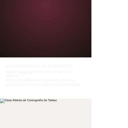
⚠️
Los estudiantes de BGACADEMY
deben
Acceso
Entonces compra tu
billete.
Para el público en general, compre
boletos para el evento a continuación.