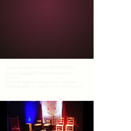
⚠️
Los estudiantes de BGACADEMY
deben
Acceso
Entonces compra tu
billete.
Para el público en general, compre
boletos para el evento a continuación.