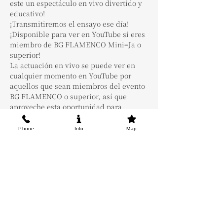
este un espectáculo en vivo divertido y 
educativo!
¡Transmitiremos el ensayo ese día!
¡Disponible para ver en YouTube si eres 
miembro de BG FLAMENCO Mini=Ja o 
superior!
La actuación en vivo se puede ver en 
cualquier momento en YouTube por 
aquellos que sean miembros del evento 
BG FLAMENCO o superior, así que 
aproveche esta oportunidad para 
registrarse✨☘️😄
¡Esta vez estrenamos con sevillanas! 💃
Phone
Info
Map
Buscamos 4 personas sin importar 
nivel.
¡Aunque solo puedas bailar el número 1!
🆗 !
¿Por qué no intentar maquillarse y 
ponerse un disfraz y bailar con la 
guitarra y cantar?
¡Es definitivamente un gran paso 
adelante! ! 👍️