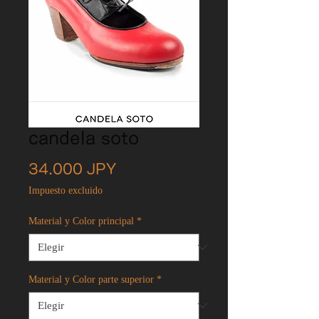
candela soto
Precio
34.000 JPY
Impuesto excluido
Material y Color principal
*
Material y Color parte superior
*